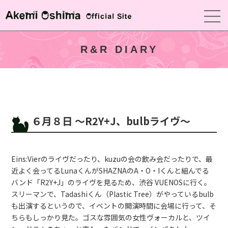
R&R DIARY
６月８日 〜R2Y+J、bulbライヴ〜
Eins:Vierのライヴだったり、kuzuの会の飲み会だったりで、最
近よく会ってるLunaくんがSHAZNAのA・O・Iくんと組んでる
バンド「R2Y+J」のライヴを見るため、渋谷 VUENOSに行く。
スリーマンで、Tadashiくん（Plastic Tree）がやっているbulb
も出演するというので、イベントの開演時間に会場に行って、そ
ちらもしっかり見た。ゴスな雰囲気の女性ヴォーカルと、ツイ