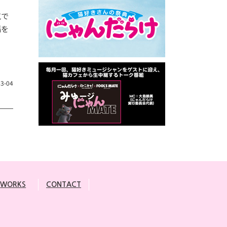
気で
福を
03-04
WORKS
CONTACT