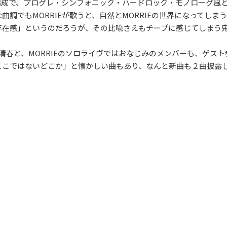
な構成で、プログレ・シンフォニック・ハードロック・モノローグ風
調でもMORRIEが歌うと、自然とMORRIEの世界になってしま
存在感」というのだろうが、その比喩さえもチープに感じてしまう
ie、清春と、MORRIEのソロライヴではおなじみのメンバーも、ゲスト
ここではないどこか」と懐かしい曲もあり、なんと新曲も２曲披露