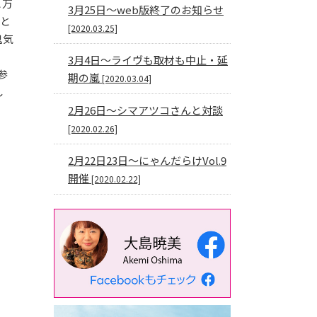
と万
3月25日〜web版終了のお知らせ
うと
[2020.03.25]
鬼気
3月4日〜ライヴも取材も中止・延
参
期の嵐
[2020.03.04]
し
2月26日〜シマアツコさんと対談
[2020.02.26]
2月22日23日〜にゃんだらけVol.9
開催
[2020.02.22]