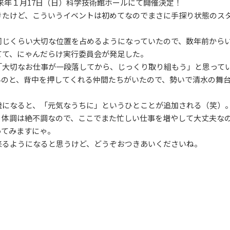
、来年１月17日（日）科学技術館ホールにて開催決定！
きたけど、こういうイベントは初めてなのでまさに手探り状態のス
同じくらい大切な位置を占めるようになっていたので、数年前から
てて、にゃんだらけ実行委員会が発足した。
「大切なお仕事が一段落してから、じっくり取り組もう」と思って
いのと、背中を押してくれる仲間たちがいたので、勢いで清水の舞
歳になると、「元気なうちに」というひとことが追加される（笑）
、体調は絶不調なので、ここでまた忙しい仕事を増やして大丈夫な
ってみますにゃ。
来るようになると思うけど、どうぞおつきあいくださいね。