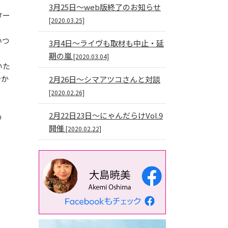
3月25日〜web版終了のお知らせ
ター
[2020.03.25]
いつ
3月4日〜ライヴも取材も中止・延
期の嵐
[2020.03.04]
いた
台か
2月26日〜シマアツコさんと対談
[2020.02.26]
。
2月22日23日〜にゃんだらけVol.9
の
開催
[2020.02.22]