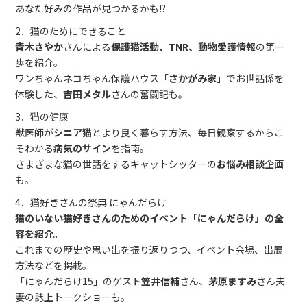
あなた好みの作品が見つかるかも!?
2．猫のためにできること
青木さやか
さんによる
保護猫活動、TNR、動物愛護情報
の第一
歩を紹介。
ワンちゃんネコちゃん保護ハウス「
さかがみ家
」でお世話係を
体験した、
吉田メタル
さんの奮闘記も。
3．猫の健康
獣医師が
シニア猫
とより良く暮らす方法、毎日観察するからこ
そわかる
病気のサイン
を指南。
さまざまな猫の世話をするキャットシッターの
お悩み相談
企画
も。
4．猫好きさんの祭典 にゃんだらけ
猫のいない猫好きさんのためのイベント「にゃんだらけ」の全
容を紹介。
これまでの歴史や思い出を振り返りつつ、イベント会場、出展
方法などを掲載。
「にゃんだらけ15」のゲスト
笠井信輔
さん、
茅原ますみ
さん夫
妻の誌上トークショーも。