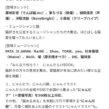
[登場タレント]
藤咲彩音（でんぱ組.inc）、東ちづる（俳優）、植田佳奈（声
優）、沖聡次郎（Novelbright）、小泉拓（クリープハイプ）
・ミュージシャンと猫
猫好きを公言するミュージシャンたちが大集合。ほとばしる猫
愛を綴ってもらいました！
[登場ミュージシャン]
PATA（X JAPAN／Ra:IN）、Shou、TOKIE、you、杉本善徳
（Waive）、IKUO、燿（摩天楼オペラ）、DIE、猫体質
・「みんなで作ろう！ にゃんだらけBOOK」
猫好きの方々の意見を集め、愛猫家が本当に読みたい様々な企
画を掲載！
１．にゃんピク、にゃん川柳、にゃんイラスト
にゃんだらけの会場やSNSで全国から集まった“
にゃんピ
ク”（＝愛猫写真）を500枚以上
掲載。
その他、「猫あるある」を気軽に575で表現する
“にゃん川
柳”
、可愛く個性あふれる猫のイラスト“にゃんイラスト”も。