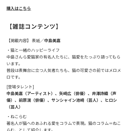
購入はこちら
【雑誌コンテンツ】
【掲載内容】 表紙／
中島美嘉
・猫と一緒のハッピーライフ
中島さんら愛猫家の有名人たちに、猫愛をたっぷり語ってもら
います。
普段は表舞台に立つ人気者たちも、猫の可愛さの前ではメロメ
ロです。
[登場タレント]
中島美嘉（アーティスト）、矢崎広（俳優）、井澤詩織（声
優）、前原滉（俳優）、サンシャイン池崎（芸人）、ヒロシ
（芸人）
・ねこらむ
著名人が猫へのあふれる愛をコラムで表現。猫のコラム＝ねこ
らむ、として紹介します。