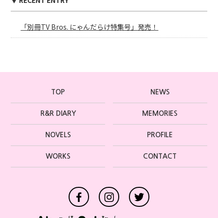
▼ RECENT ENTRY
「別冊TV Bros. にゃんだらけ特集号」発売！
TOP
NEWS
R&R DIARY
MEMORIES
NOVELS
PROFILE
WORKS
CONTACT